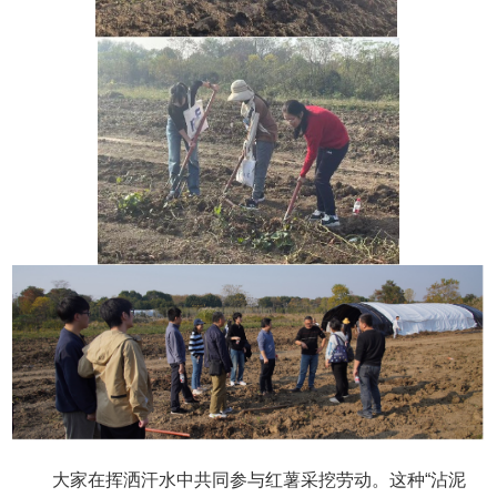
大家在挥洒汗水中共同参与红薯采挖劳动。这种“沾泥