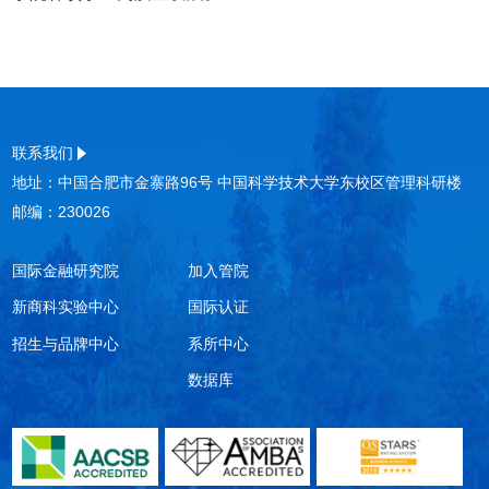
联系我们
地址：中国合肥市金寨路96号 中国科学技术大学东校区管理科研楼
邮编：230026
国际金融研究院
加入管院
新商科实验中心
国际认证
招生与品牌中心
系所中心
数据库