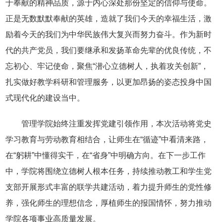
于奉献的精神品质，源于内心深处那份坚定的信仰与使命。
正是无数默默奉献的英雄，造就了我们今天的幸福生活，激
励着今天的我们为中华民族伟大复兴而努力奋斗。作为新时
代的共产党员，我们要继承和发扬革命先辈的优良传统，不
忘初心、牢记使命，聚焦“潜心立德树人，执着攻关创新”，
扎实做好教学科研和管理服务，以更加昂扬的姿态投身中国
式现代化的建设当中。
管理学院始终注重发挥党建引领作用，本次活动将党史
学习教育与劳动教育相结合，让师生在“循迹”中看清来路，
在“躬耕”中懂得实干，在“省身”中明确方向。在下一步工作
中，学院将围绕立德树人根本任务，持续推动教工和学生党
支部开展形式丰富的联学共建活动，着力提升师生的党性修
养，强化师生的理想信念，厚植师生的报国情怀，努力推动
学院各项事业高质量发展。