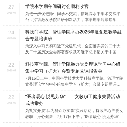
董梅带队。在我校2025届选调生、属地干部张卓群的联
27
学院本学期午间研讨会顺利收官
络协...
2026-07
为进一步促进师生间学术交流，搭建高水平学术交流平
台，持续激发学院科研创新活力，本学期学院聚焦学科
前沿热点与交叉研究方向，组织举办了14场午间研讨
会。作为服务师生科研需求、促进学术思想交流的重要
24
科技商学院、管理学院举办2026年度党建教学融
载体，午间...
合专题培训班
2026-07
为深入学习贯彻习近平党建思想，全面落实党的二十大
及二十届历次全会部署要求及习近平总书记关于中国科
大的重要指示精神，扎实推进树立和践行正确政绩观学
习教育，聚焦“立德树人”根本任务，以党建引领教育教学
22
科技商学院、管理学院举办党委理论学习中心组
工作...
集中学习（扩大）会暨专题党课报告会
2026-07
7月15日上午，中国科学技术大学科技商学院、管理学院
党委理论学习中心组集中学习（扩大）会暨专题党课报
告会在中共安庆市委党校举行。校党委常委、党委组织
部部长、学院党委书记申成龙，学院党委常务副书记吴
22
“医者暖心 悦见芳华”——女教职工健康关爱活动
杰，学...
成功举办
2026-07
为扎实开展“我为群众办实事”实践活动，持续关心关爱女
教职工身心健康，7月17日下午，“医者暖心 悦见芳华”女
教职工健康关爱活动在东区管理科研楼二楼报告厅举