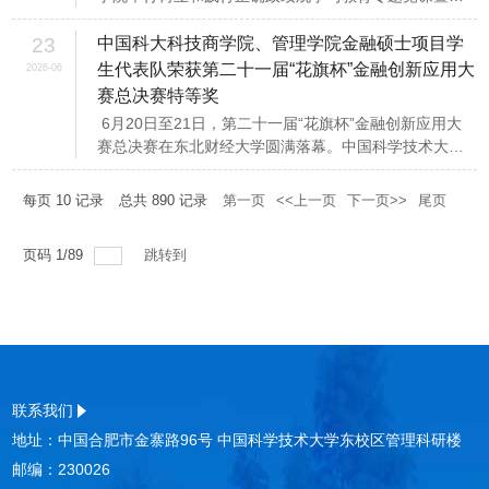
院“两优一先”表彰仪式，邀请安徽省委宣讲团高端专家、
安徽省直工委专家库专家裴德海教授讲授专题党课。校
23
中国科大科技商学院、管理学院金融硕士项目学
党委...
生代表队荣获第二十一届“花旗杯”金融创新应用大
2026-06
赛总决赛特等奖
6月20日至21日，第二十一届“花旗杯”金融创新应用大
赛总决赛在东北财经大学圆满落幕。中国科学技术大学
科技商学院、管理学院金融硕士（MF）项目学生代表队
发挥出色，一举斩获特等奖1项、一等奖1项、二等奖1
每页
10
记录
总共
890
记录
第一页
<<上一页
下一页>>
尾页
项...
页码
1
/
89
跳转到
联系我们
地址：中国合肥市金寨路96号 中国科学技术大学东校区管理科研楼
邮编：230026