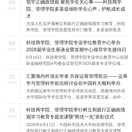
办。学校纪委委员、附一院党委副书记、纪委书记郑红
09
筑牢正确政绩观 聚焦学生关心事——科技商学
群...
院、管理学院多渠道倾听学生心声，护航成长成
2026-07
才
为深入扎实开展树立和践行正确政绩观学习教育，科技
商学院、管理学院党委坚持开门教育，多渠道听取意见
建议，立足学生培养及管理服务工作，通过座谈交流、
实地走访、调研交流等形式深入学生工作一线，倾听学
09
科技商学院、管理学院专业学位教育中心举办
生诉求，...
2026届毕业生座谈会暨首期中心领导学生接待日
2026-07
6月16日，科技商学院、管理学院专业学位教育中心在国
际金融研究院4号楼会议室召开2026届各专业学位项目
毕业生座谈会暨首期中心领导学生接待日。学院副院长
刘林冬、专业学位教育中心主任南军、各职能部门负责
29
汇聚海内外顶尖学者 共探运筹管理前沿—— 运筹
人及教师...
学与管理科学前沿研讨会在中国科大顺利举办
2026-06
为把握运筹学与管理科学全球前沿动态，搭建海内外高
水平国际化学术交流平台，促进学界深度互鉴，由中国
科学技术大学科技商学院、管理学院主办的运筹学与管
理科学前沿研讨会于2026年6月12日至14日成功举办。
26
科技商学院、管理学院举行树立和践行正确政绩
本次研讨...
观学习教育专题党课暨“两优一先”表彰仪式
2026-06
2026年6月17日，中国科学技术大学科技商学院、管理
学院举行树立和践行正确政绩观学习教育专题党课暨学